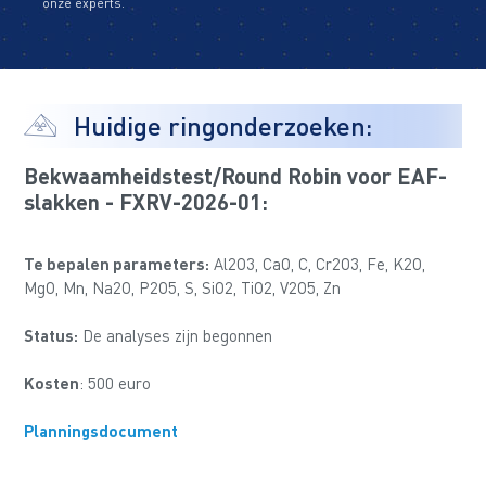
onze experts.
Huidige ringonderzoeken:
Bekwaamheidstest/Round Robin voor EAF-
slakken - FXRV-2026-01:
Te bepalen parameters:
Al2O3, CaO, C, Cr2O3, Fe, K2O,
MgO, Mn, Na2O, P2O5, S, SiO2, TiO2, V2O5, Zn
Status:
De analyses zijn begonnen
Kosten
: 500 euro
Planningsdocument
_____________________________________________________