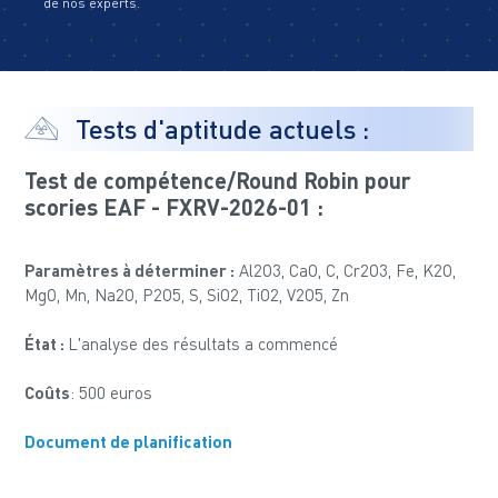
de nos experts.
Tests d'aptitude actuels :
Test de compétence/Round Robin pour
scories EAF - FXRV-2026-01 :
Paramètres à déterminer :
Al2O3, CaO, C, Cr2O3, Fe, K2O,
MgO, Mn, Na2O, P2O5, S, SiO2, TiO2, V2O5, Zn
État :
L'analyse des résultats a commencé
Coûts
: 500 euros
Document de planification