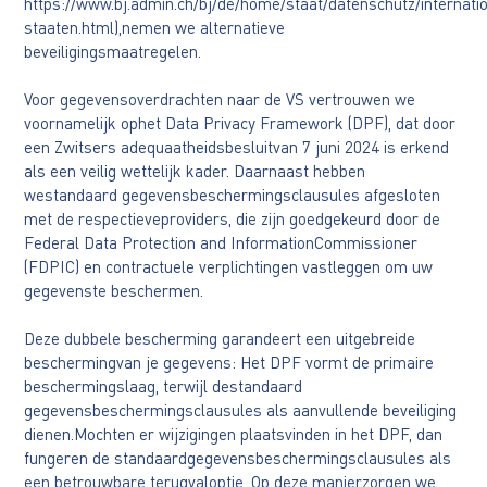
https://www.bj.admin.ch/bj/de/home/staat/datenschutz/internat
staaten.html),nemen we alternatieve
beveiligingsmaatregelen.
Voor gegevensoverdrachten naar de VS vertrouwen we
voornamelijk ophet Data Privacy Framework (DPF), dat door
een Zwitsers adequaatheidsbesluitvan 7 juni 2024 is erkend
als een veilig wettelijk kader. Daarnaast hebben
westandaard gegevensbeschermingsclausules afgesloten
met de respectieveproviders, die zijn goedgekeurd door de
Federal Data Protection and InformationCommissioner
(FDPIC) en contractuele verplichtingen vastleggen om uw
gegevenste beschermen.
Deze dubbele bescherming garandeert een uitgebreide
beschermingvan je gegevens: Het DPF vormt de primaire
beschermingslaag, terwijl destandaard
gegevensbeschermingsclausules als aanvullende beveiliging
dienen.Mochten er wijzigingen plaatsvinden in het DPF, dan
fungeren de standaardgegevensbeschermingsclausules als
een betrouwbare terugvaloptie. Op deze manierzorgen we