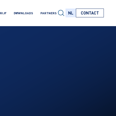
NL
CONTACT
RIJF
DOWNLOADS
PARTNERS
NL
NL
NL