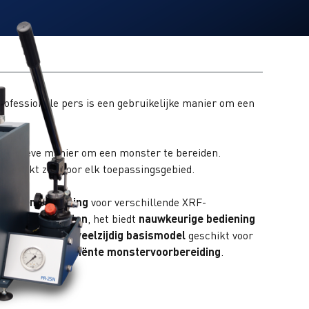
rofessionele pers is een gebruikelijke manier om een
effectieve manier om een monster te bereiden.
schikt zijn voor elk toepassingsgebied.
bruiken oplossing
voor verschillende XRF-
 maximaal 25 ton
, het biedt
nauwkeurige bediening
 waardoor het een
veelzijdig basismodel
geschikt voor
ectieve en efficiënte monstervoorbereiding
.