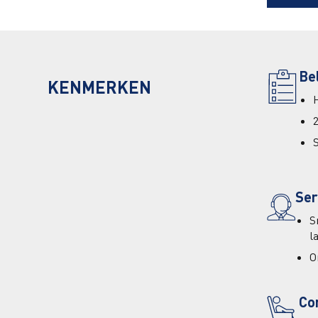
Be
KENMERKEN
Ser
S
l
O
Co