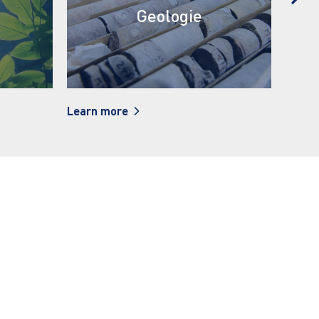
Geologie
Mijnbou
Learn more
Learn more