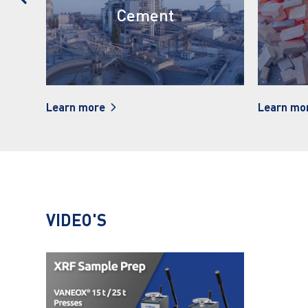
Cement
Ker
Learn more
Learn more
VIDEO'S