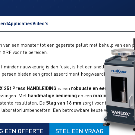
eerd
Applicaties
Video's
n van een monster tot een geperste pellet met behulp van een p
n XRF voor te bereiden.
 minder nauwkeurig is dan fusie, is het een snellere en kosten
ersen bieden een groot assortiment hoogwaardige persen die ge
X 25t Press HANDLEIDING
is een
robuuste en eenvoudig te ge
ssingen. Met
handmatige bediening
en een
maximale druk van
istente resultaten. De
Slag van 16 mm
zorgt voor flexibiliteit,
 laboratoriumbehoeften. Een betrouwbare keuze voor
kosteneff
G EEN OFFERTE
STEL EEN VRAAG