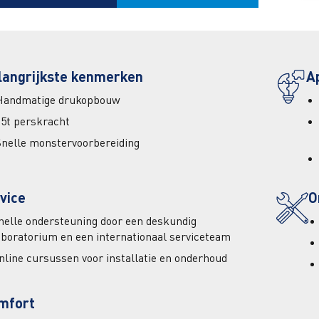
langrijkste kenmerken
A
Handmatige drukopbouw
25t perskracht
Snelle monstervoorbereiding
vice
O
nelle ondersteuning door een deskundig
aboratorium en een internationaal serviceteam
nline cursussen voor installatie en onderhoud
mfort