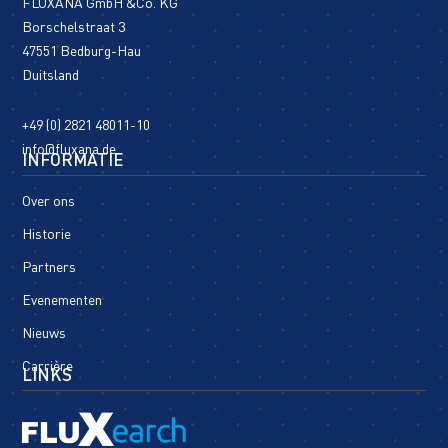
FLUXANA GmbH &Co. KG
Borschelstraat 3
47551 Bedburg-Hau
Duitsland
+49 (0) 2821 48011-10
info@fluxana.de
INFORMATIE
Over ons
Historie
Partners
Evenementen
Nieuws
Carrière
LINKS