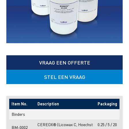
VRAAG EEN OFFERTE
STEL EEN VRAAG
Item No.
Description
Packaging
Binders
CEREOX® (Licowax C, Hoechst
0.25 / 5 / 20
BM-0002