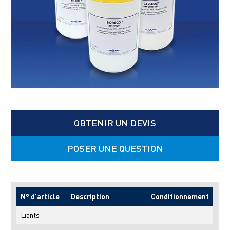
OBTENIR UN DEVIS
POSER UNE QUESTION
N° d'article
Description
Conditionnement
Liants