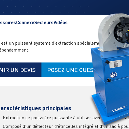
ssoires
Connexe
Secteurs
Vidéos
est un puissant système d'extraction spécialement conçu pour ê
ndépendamment.
NIR UN DEVIS
POSEZ UNE QUESTION
aractéristiques principales
Extraction de poussière puissante à utiliser avec MBG01 et 
Composé d'un déflecteur d'étincelles intégré et d'un sac à pou