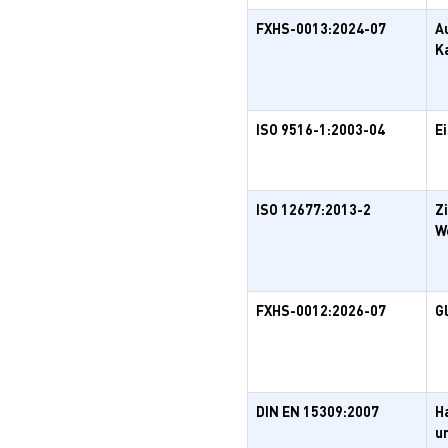
FXHS-0013:2024-07
A
K
ISO 9516-1:2003-04
E
ISO 12677:2013-2
Z
W
FXHS-0012:2026-07
G
DIN EN 15309:2007
H
u