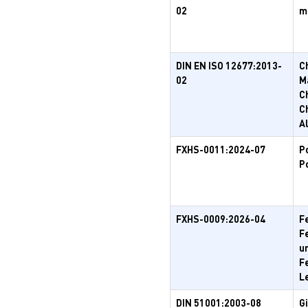
02
m
DIN EN ISO 12677:2013-
C
02
M
C
C
A
FXHS-0011:2024-07
P
P
FXHS-0009:2026-04
F
F
u
F
L
DIN 51001:2003-08
G