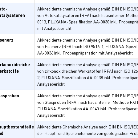
uto-
Akkreditierte chemische Analyse gemäß DIN EN ISO/I
atalysatoren
von Autokatalysatoren (RFA) nach hausinterner Meth
0013, FLUXANA-Spezifikation AA-0030 inkl. Probenprä
mit Analysebericht
isenerz
Akkreditierte chemische Analyse gemäß DIN EN ISO/I
von Eisenerz (RFA) nach ISO 9516-1, FLUXANA-Spezif
AA-0036 inkl. Probenpräparation mit Analysebericht
irkonoxidreiche
Akkreditierte chemische Analyse gemäß DIN EN ISO/I
erkstoffe
von zirkonoxidreichen Werkstoffen (RFA) nach ISO 12
2, FLUXANA-Spezifikation AA-0038 inkl. Probenpräpar
Analysebericht
lasproben
Akkreditierte chemische Analyse gemäß DIN EN ISO/I
von Glasproben (RFA) nach hausinterner Methode FX
FLUXANA-Spezifikation AA-0040 inkl. Probenpräparat
Analysebericht
auptbestandteile
Akkreditierte Chemische Analyse nach DIN EN ISO/IE
nd
der Haupt- und Spurenelemente von geologischen Pro