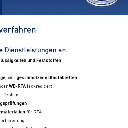
verfahren
e Dienstleistungen an:
Flüssigkeiten und Feststoffen
nge
oder
geschmolzene Glastabletten
oder
WD-RFA
(akkreditiert)
r Proben
ngsprüfungen
materialien
für RFA
vorbereitung