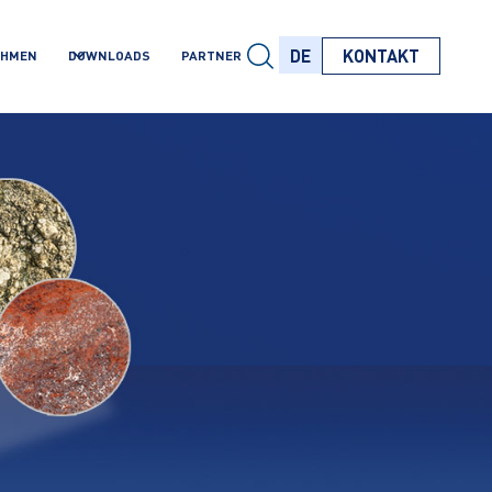
DE
KONTAKT
EHMEN
DOWNLOADS
PARTNER
DE
DE
DE