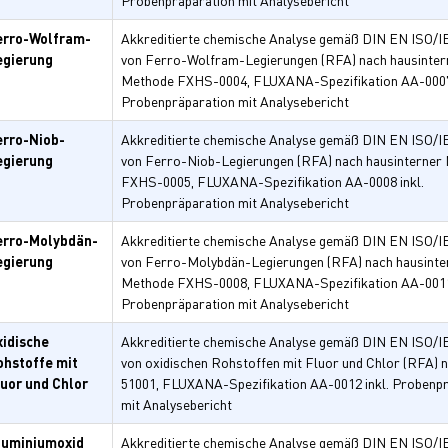
Probenpräparation mit Analysebericht
erro-Wolfram-
Akkreditierte chemische Analyse gemäß DIN EN ISO/I
egierung
von Ferro-Wolfram-Legierungen (RFA) nach hausinter
Methode FXHS-0004, FLUXANA-Spezifikation AA-0007 
Probenpräparation mit Analysebericht
erro-Niob-
Akkreditierte chemische Analyse gemäß DIN EN ISO/I
egierung
von Ferro-Niob-Legierungen (RFA) nach hausinterner
FXHS-0005, FLUXANA-Spezifikation AA-0008 inkl.
Probenpräparation mit Analysebericht
erro-Molybdän-
Akkreditierte chemische Analyse gemäß DIN EN ISO/I
egierung
von Ferro-Molybdän-Legierungen (RFA) nach hausinte
Methode FXHS-0008, FLUXANA-Spezifikation AA-0011 
Probenpräparation mit Analysebericht
xidische
Akkreditierte chemische Analyse gemäß DIN EN ISO/I
ohstoffe mit
von oxidischen Rohstoffen mit Fluor und Chlor (RFA) 
luor und Chlor
51001, FLUXANA-Spezifikation AA-0012 inkl. Probenp
mit Analysebericht
luminiumoxid
Akkreditierte chemische Analyse gemäß DIN EN ISO/I