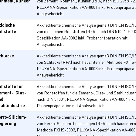
ohmehl, Klinker
von Zement, Rohmehl, Klinker (RFA) nach ISO 29581-2,
FLUXANA-Spezifikation AA-0001 inkl. Probenpräparat
Analysebericht
xidische
Akkreditierte chemische Analyse gemäß DIN EN ISO/I
ohstoffe
von oxidischen Rohstoffen (RFA) nach DIN 51001, FL
Spezifikation AA-0002 inkl. Probenpräparation mit
Analysebericht
chlacke
Akkreditierte chemische Analyse gemäß DIN EN ISO/I
von Schlacke (RFA) nach hausinterner Methode FXHS-
FLUXANA-Spezifikation AA-0003 inkl. Probenpräparat
Analysebericht
ohstoffe für
Akkreditierte chemische Analyse gemäß DIN EN ISO/I
ement-, Glas-
von Rohstoffen für die Zement-, Glas- und Stahlindust
nd
nach DIN 51001, FLUXANA-Spezifikation AA-0004 inkl.
tahlindustrie
Probenpräparation mit Analysebericht
erro-Silicium-
Akkreditierte chemische Analyse gemäß DIN EN ISO/I
egierung
von Ferro-Silicium-Legierungen (RFA) nach hausinter
Methode FXHS-0003, FLUXANA-Spezifikation AA-0006 