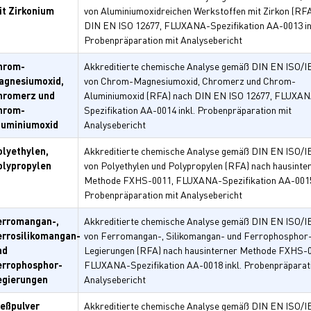
it Zirkonium
von Aluminiumoxidreichen Werkstoffen mit Zirkon (RF
DIN EN ISO 12677, FLUXANA-Spezifikation AA-0013 in
Probenpräparation mit Analysebericht
hrom-
Akkreditierte chemische Analyse gemäß DIN EN ISO/I
agnesiumoxid,
von Chrom-Magnesiumoxid, Chromerz und Chrom-
hromerz und
Aluminiumoxid (RFA) nach DIN EN ISO 12677, FLUXA
hrom-
Spezifikation AA-0014 inkl. Probenpräparation mit
luminiumoxid
Analysebericht
olyethylen,
Akkreditierte chemische Analyse gemäß DIN EN ISO/I
olypropylen
von Polyethylen und Polypropylen (RFA) nach hausinte
Methode FXHS-0011, FLUXANA-Spezifikation AA-0015 
Probenpräparation mit Analysebericht
erromangan-,
Akkreditierte chemische Analyse gemäß DIN EN ISO/I
errosilikomangan-
von Ferromangan-, Silikomangan- und Ferrophosphor
nd
Legierungen (RFA) nach hausinterner Methode FXHS-0
errophosphor-
FLUXANA-Spezifikation AA-0018 inkl. Probenpräparat
egierungen
Analysebericht
ießpulver
Akkreditierte chemische Analyse gemäß DIN EN ISO/I