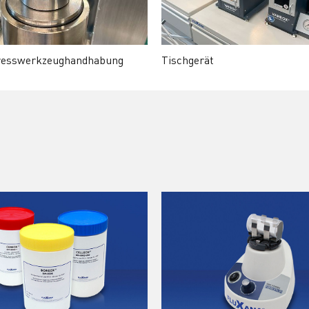
resswerkzeughandhabung
Tischgerät