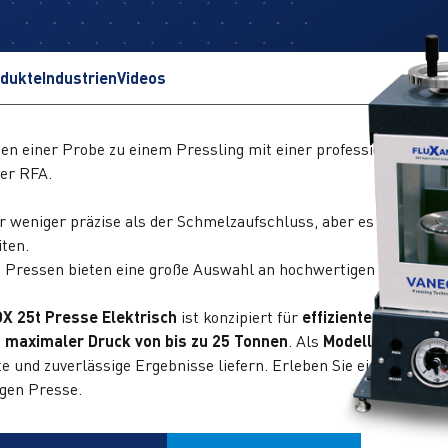
odukte
Industrien
Videos
en einer Probe zu einem Pressling mit einer professionellen Pr
der RFA.
r weniger präzise als der Schmelzaufschluss, aber es ist eine 
iten.
ressen bieten eine große Auswahl an hochwertigen Pressen, di
X 25t Presse Elektrisch
ist konzipiert für
effizientes und wi
m
maximaler Druck von bis zu 25 Tonnen
. Als
Modell mit hohe
te und zuverlässige Ergebnisse liefern. Erleben Sie eine mühelo
igen Presse.