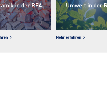
(Tier-) Nahrung i
welt in der RFA
RFA
ahren
Mehr erfahren