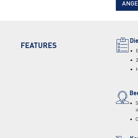
ANGE
Di
FEATURES
Be
S
i
O