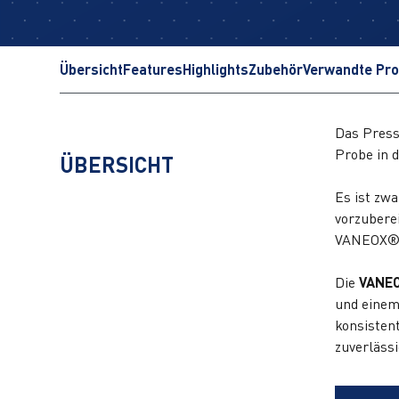
Übersicht
Features
Highlights
Zubehör
Verwandte Pr
Das Press
Probe in 
ÜBERSICHT
Es ist zwa
vorzubere
VANEOX® P
Die
VANEO
und eine
konsisten
zuverläss