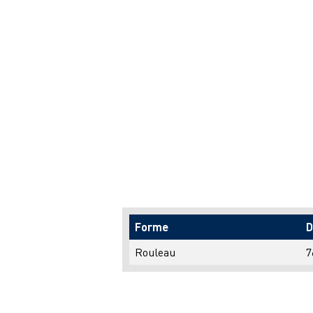
Forme
D
Rouleau
7