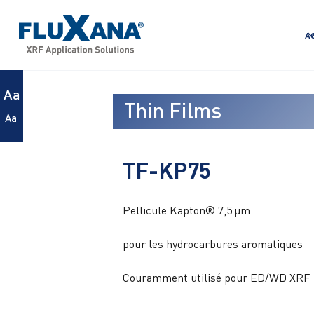
A
Aa
Thin Films
Aa
TF-KP75
Pellicule Kapton® 7,5 µm
pour les hydrocarbures aromatiques
Couramment utilisé pour ED/WD XRF