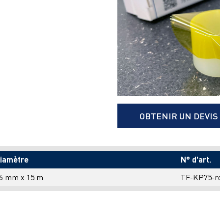
OBTENIR UN DEVIS
iamètre
N° d'art.
6 mm x 15 m
TF-KP75-ro