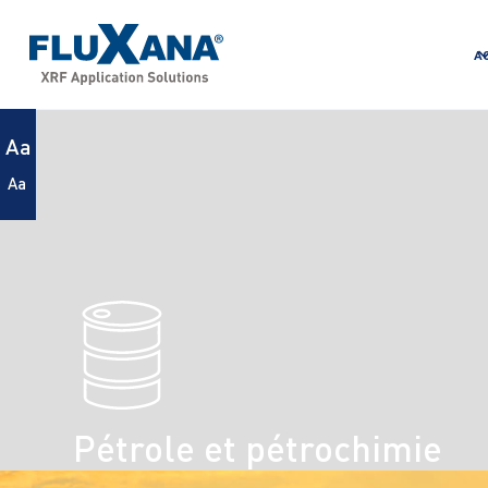
A
Aa
Aa
Pétrole et pétrochimie