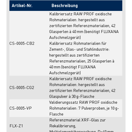
Artikel-Nr.
Beschreibung
Kalibriersatz RAW PROF oxidische
Rohmaterialien: hergestellt aus
zertifizierten Referenzmaterialien, 42
Glasperlen à 40 mm (benötigt FLUXANA
Aufschmelzgerät)
CS-0005-CB2
Kalibriersatz Rohmaterialien für
Zement-, Glas- und Stahlindustrie:
hergestellt aus zertifizierten
Referenzmaterialien, 25 Glasperlen à
40 mm (benötigt FLUXANA
Aufschmelzgerät)
Kalibriersatz RAW PROF oxidische
Rohmaterialien: hergestellt aus
CS-0005-CG2
zertifizierten Referenzmaterialien, 42
Glaspulver à 30 g-Flasche
Validierungssatz RAW PROF oxidische
CS-0005-VP
Rohmaterialien: 7 Pulverproben, je 10 g-
Flasche
Referenzmaterial XRF-Glas zur
FLX-Z1
Rekalibrierung,
Multielementüberwachung, D=40 mm