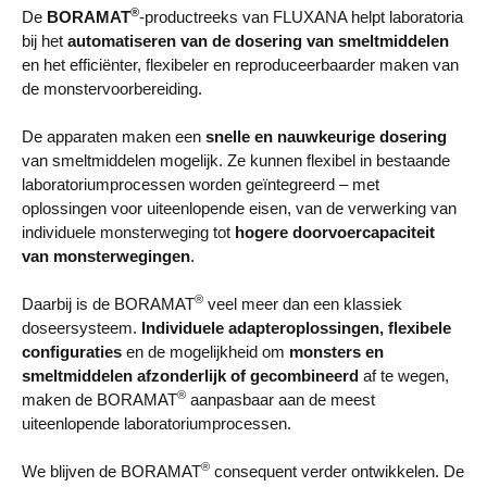
®
De
BORAMAT
-productreeks van FLUXANA helpt laboratoria
bij het
automatiseren van de dosering van smeltmiddelen
en het efficiënter, flexibeler en reproduceerbaarder maken van
de monstervoorbereiding.
De apparaten maken een
snelle en nauwkeurige dosering
van smeltmiddelen mogelijk. Ze kunnen flexibel in bestaande
laboratoriumprocessen worden geïntegreerd – met
oplossingen voor uiteenlopende eisen, van de verwerking van
individuele monsterweging tot
hogere doorvoercapaciteit
van monsterwegingen
.
®
Daarbij is de BORAMAT
veel meer dan een klassiek
doseersysteem.
Individuele adapteroplossingen, flexibele
configuraties
en de mogelijkheid om
monsters en
smeltmiddelen afzonderlijk of gecombineerd
af te wegen,
®
maken de BORAMAT
aanpasbaar aan de meest
uiteenlopende laboratoriumprocessen.
®
We blijven de BORAMAT
consequent verder ontwikkelen. De